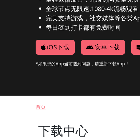
全球节点无限速,1080-4k流畅观看
完美支持游戏，社交媒体等各类Ap
每日签到打卡都有免费时间
iOS下载
安卓下载
*如果您的App当前遇到问题，请重新下载App！
面包屑
首页
下载中心